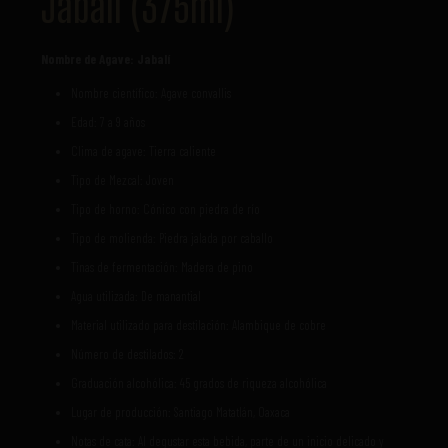
Jabalí (375ml)
Nombre de Agave: Jabalí
Nombre científico: Agave convallis
Edad: 7 a 9 años
Clima de agave: Tierra caliente
Tipo de Mezcal: Joven
Tipo de horno: Cónico con piedra de río
Tipo de molienda: Piedra jalada por caballo
Tinas de fermentación: Madera de pino
Agua utilizada: De manantial
Material utilizado para destilación: Alambique de cobre
Número de destilados: 2
Graduación alcohólica: 45 grados de riqueza alcohólica
Lugar de producción: Santiago Matatlán, Oaxaca
Notas de cata: Al degustar esta bebida, parte de un inicio delicado y