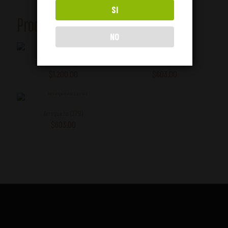
SI
Productos relacionados
NO
Espadín Rosado (750ml)
Mexicano (375ml)
$
1,200.00
$
603.00
Arroqueño (375l)
$
603.00