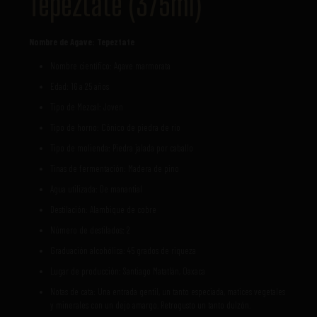
Tepeztate (375ml)
Nombre de Agave: Tepeztate
Nombre científico: Agave marmorata
Edad: 16 a 25 años
Tipo de Mezcal: Joven
Tipo de horno: Cónico de piedra de río
Tipo de molienda: Piedra jalada por caballo
Tinas de fermentación: Madera de pino
Agua utilizada: De manantial
Destilación: Alambique de cobre
Número de destilados: 2
Graduación alcohólica: 45 grados de riqueza
Lugar de producción: Santiago Matatlán, Oaxaca
Notas de cata: Una entrada gentil, un tanto especiada, matices vegetales
y minerales con un dejo amargo. Retrogusto un tanto dulzón.