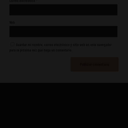
Correo electrónico
*
Web
Guardar mi nombre, correo electrónico y sitio web en este navegador
para la próxima vez que haga un comentario.