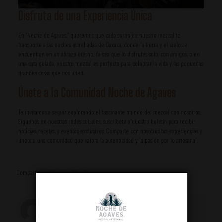
Disfruta de una Experiencia Única
En “Noche de Agaves,” queremos que cada sorbo de nuestro mezcal te
transporte a las noches estrelladas de Oaxaca, donde la tierra y el cielo se
encuentran en un abrazo eterno. Ya sea que lo disfrutes solo, con amigos, o en
una cata guiada, nuestro mezcal es perfecto para celebrar la vida y las pequeñas
grandes cosas que nos unen.
Únete a la Comunidad Noche de Agaves
Te invitamos a seguir explorando el fascinante mundo del mezcal con nosotros.
Síguenos en nuestras redes sociales, suscríbete a nuestro boletín para recibir
noticias, recetas, y eventos exclusivos. Comparte con nosotros tus experiencias y
únete a una comunidad que valora la autenticidad y la pasión por lo artesanal.
Compartir
Gedeoni