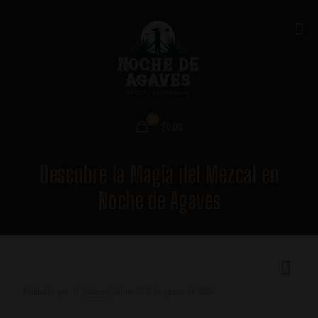
0
$0.00
Descubre la Magia del Mezcal en
Noche de Agaves
Publicado por
Gedeoni
Sobre
21 de agosto de 2024