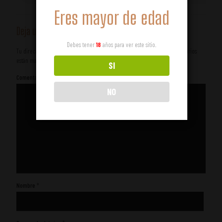
Eres mayor de edad
Deja un comentario
Debes tener
18
años para ver este sitio.
Tu dirección de correo electrónico no será publicada.
Los campos obligatorios
están marcados con
*
SI
Comentario
*
NO
Nombre
*