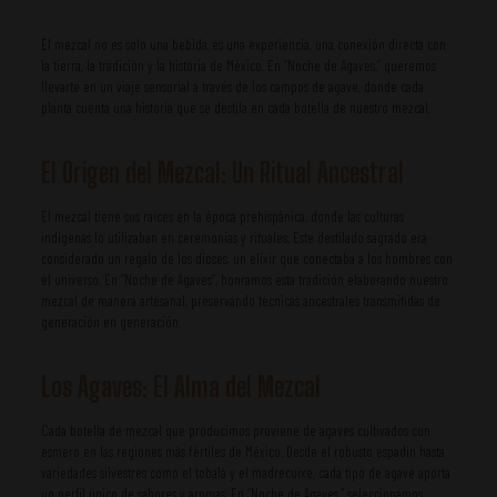
El mezcal no es solo una bebida; es una experiencia, una conexión directa con
la tierra, la tradición y la historia de México. En “Noche de Agaves,” queremos
llevarte en un viaje sensorial a través de los campos de agave, donde cada
planta cuenta una historia que se destila en cada botella de nuestro mezcal.
El Origen del Mezcal: Un Ritual Ancestral
El mezcal tiene sus raíces en la época prehispánica, donde las culturas
indígenas lo utilizaban en ceremonias y rituales. Este destilado sagrado era
considerado un regalo de los dioses, un elixir que conectaba a los hombres con
el universo. En “Noche de Agaves”, honramos esta tradición elaborando nuestro
mezcal de manera artesanal, preservando técnicas ancestrales transmitidas de
generación en generación.
Los Agaves: El Alma del Mezcal
Cada botella de mezcal que producimos proviene de agaves cultivados con
esmero en las regiones más fértiles de México. Desde el robusto espadín hasta
variedades silvestres como el tobalá y el madrecuixe, cada tipo de agave aporta
un perfil único de sabores y aromas. En “Noche de Agaves,” seleccionamos